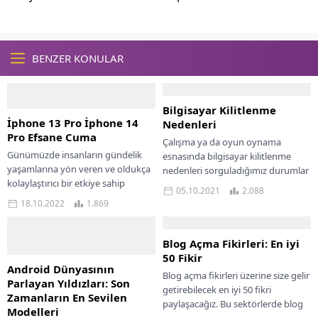
BENZER KONULAR
Bilgisayar Kilitlenme
İphone 13 Pro İphone 14
Nedenleri
Pro Efsane Cuma
Çalışma ya da oyun oynama
Günümüzde insanların gündelik
esnasında bilgisayar kilitlenme
yaşamlarına yön veren ve oldukça
nedenleri sorguladığımız durumlar
kolaylaştırıcı bir etkiye sahip
arasında yer alabilir. Bilgisayarların
05.10.2021
2.088
bulunan Hepsiburada online
aniden donması ve herhangi bir...
18.10.2022
1.869
alışveriş sitesinde tüm ihtiyaç
ürünleri...
Blog Açma Fikirleri: En iyi
50 Fikir
Android Dünyasının
Blog açma fikirleri üzerine size gelir
Parlayan Yıldızları: Son
getirebilecek en iyi 50 fikri
Zamanların En Sevilen
paylaşacağız. Bu sektörlerde blog
Modelleri