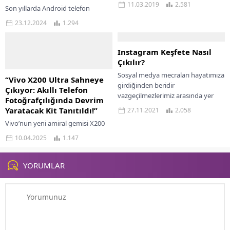
açarsanız başarılı blog sahibi
11.03.2019
2.581
Son yıllarda Android telefon
olabilirsiniz....
dünyası, kullanıcıların ihtiyaçlarına
23.12.2024
1.294
ve beklentilerine göre hızla
gelişiyor. İnovasyon, tasarım ve
performansın harmanlandığı bu
Instagram Keşfete Nasıl
cihazlar, teknoloji...
Çıkılır?
Sosyal medya mecraları hayatımıza
“Vivo X200 Ultra Sahneye
girdiğinden beridir
Çıkıyor: Akıllı Telefon
vazgeçilmezlerimiz arasında yer
Fotoğrafçılığında Devrim
almaya başladı. 1 milyarın üzerinde
Yaratacak Kit Tanıtıldı!”
27.11.2021
2.058
kullanıcısı bulunan bu araçlar
Vivo’nun yeni amiral gemisi X200
içerisinde adından...
Ultra, fotoğraf tutkunlarını
10.04.2025
1.147
heyecanlandıracak yenilikçi bir
fotoğrafçılık kitiyle geliyor. Bu
aksesuar, akıllı telefon
YORUMLAR
fotoğrafçılığında profesyonel...