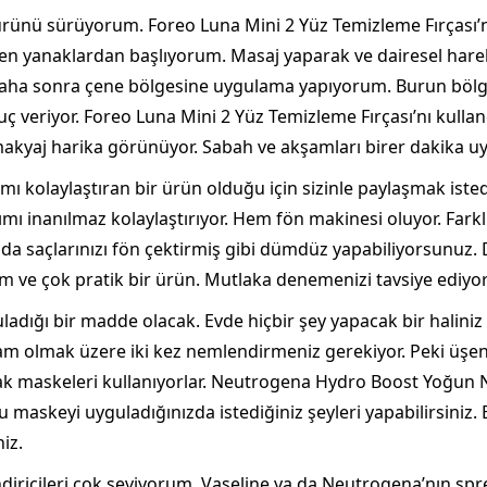
ürünü sürüyorum. Foreo Luna Mini 2 Yüz Temizleme Fırçası’
n yanaklardan başlıyorum. Masaj yaparak ve dairesel hareket
Daha sonra çene bölgesine uygulama yapıyorum. Burun bölg
 veriyor. Foreo Luna Mini 2 Yüz Temizleme Fırçası’nı kullan
n makyaj harika görünüyor. Sabah ve akşamları birer dakika
mı kolaylaştıran bir ürün olduğu için sizinle paylaşmak ist
mı inanılmaz kolaylaştırıyor. Hem fön makinesi oluyor. Farkl
da saçlarınızı fön çektirmiş gibi dümdüz yapabiliyorsunuz. Dön
im ve çok pratik bir ürün. Mutlaka denemenizi tavsiye ediy
ladığı bir madde olacak. Evde hiçbir şey yapacak bir haliniz y
am olmak üzere iki kez nemlendirmeniz gerekiyor. Peki üşen
ak maskeleri kullanıyorlar. Neutrogena Hydro Boost Yoğun 
maskeyi uyguladığınızda istediğiniz şeyleri yapabilirsiniz. 
iz.
iricileri çok seviyorum. Vaseline ya da Neutrogena’nın spr