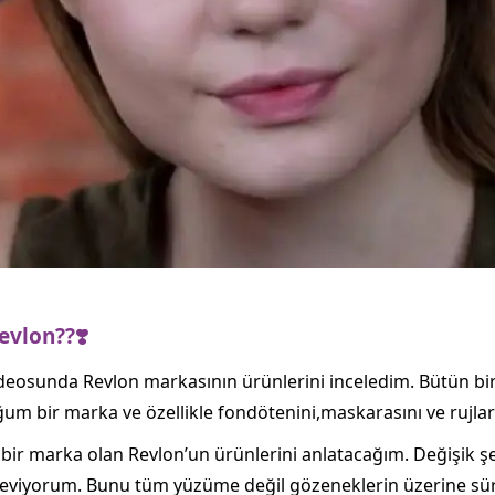
evlon??❣️
ideosunda Revlon markasının ürünlerini inceledim. Bütün bir
um bir marka ve özellikle fondötenini,maskarasını ve rujlar
lan bir marka olan Revlon’un ürünlerini anlatacağım. Değişik
seviyorum. Bunu tüm yüzüme değil gözeneklerin üzerine sürü