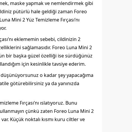
iklemek, maske yapmak ve nemlendirmek gibi
cildiniz pütürlü hale geldiği zaman Foreo
Luna Mini 2 Yüz Temizleme Fırçası’nı
or.
sı’nı eklememin sebebi, cildinizin 2
lliklerini sağlamasıdır. Foreo Luna Mini 2
n bir başka güzel özelliği ise sürdüğünüz
llandığım için kesinlikle tavsiye ederim.
z düşünüyorsunuz o kadar şey yapacağıma
atile götürebilirsiniz ya da yanınızda
mizleme Fırçası’nı ıslatıyoruz. Bunu
 kullanmayın çünkü zaten Foreo Luna Mini 2
 var. Küçük noktalı kısmı kuru ciltler ve