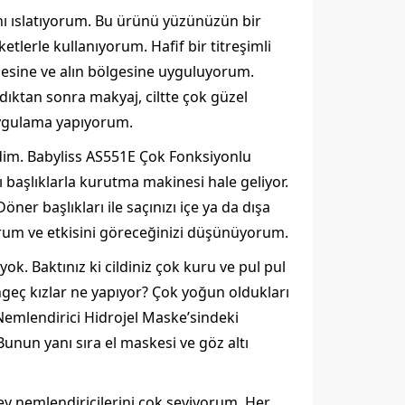
nı ıslatıyorum. Bu ürünü yüzünüzün bir
lerle kullanıyorum. Hafif bir titreşimli
esine ve alın bölgesine uyguluyorum.
dıktan sonra makyaj, ciltte çok güzel
 uygulama yapıyorum.
edim. Babyliss AS551E Çok Fonksiyonlu
ı başlıklarla kurutma makinesi hale geliyor.
er başlıkları ile saçınızı içe ya da dışa
orum ve etkisini göreceğinizi düşünüyorum.
ok. Baktınız ki cildiniz çok kuru ve pul pul
geç kızlar ne yapıyor? Çok yoğun oldukları
Nemlendirici Hidrojel Maske’sindeki
Bunun yanı sıra el maskesi ve göz altı
ey nemlendiricilerini çok seviyorum. Her