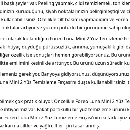
lli başlı şeyler var. Peeling yapmak, cildi temizlemek, ton
dinizin kuruduğunu, siyah noktalarınızın belirginleştiği ve 
ullanabilirsiniz. Özellikle cilt bakımı yapmadığım ve Foreo 
oktalar artıyor ve yüzüm pütürlü bir görünüme sahip oluy
nli olarak kullandığım Foreo Luna Mini 2 Yüz Temizleme Fırça
ak ihtiyaç duyduğu pürüzsüzlük, arınma, yumuşaklık gibi öze
ğer özellik ise sonuçları hemen görebiliyorsunuz. Bu ürünü
ltte emilimini kesinlikle arttırıyor. Bu ürünü uzun süredir ku
zlemeniz gerekiyor. Banyoya gidiyorsunuz, düşünüyorsunu
na Mini 2 Yüz Temizleme Fırçası’nı duşta kullanabilirsiniz, t
bilmek çok pratik oluyor. Öncelikle Foreo Luna Mini 2 Yüz Te
de ihtiyacımız var. Fakat partiküllü bir yüz temizleme ürünü
r. Foreo Luna Mini 2 Yüz Temizleme Fırçası’nın iki farklı yüzü
e karma ciltler ve yağlı ciltler için tasarlanmış.