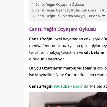
Cansu Yeğin Özyaşam Öyküsü
Cansu Yeğin Üşengeç Kızlar İçi̇n Güzelli̇k Ruti
Cansu Yeğin Tek Marka Makyaj – Revlon??❣️
Cansu Yeğin Özyaşam Öyküsü
Cansu Yeğin
, özel hayatından çok işiyle 
medya fenomeni, makyajına göre giyinmeyi s
tercihleri, makyaj teknikleri ve
cilt bakımı
r
olduğunu belirtiyor.
Duygu Özarslan’ın makyaj videolarını çok b
ise Maybelline New York markasının resmi m
Cansu Yeğin
Youtube
kanalında
141 bin ab