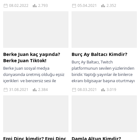
ulaşan ve son dönemde adından
paylaşan bir Twitch yayıncısıdır.
08.02.2022
2.793
05.04.2021
2.352
çok sık söz ettirmiş bir...
Bilgisayar oyunlarının veya diğer...
Berke Juan kaç yaşında?
Burç Ay Baltacı Kimdir?
Berke Juan Tiktok!
Burç Ay Baltacı, Twitch
Berke Juan sosyal medya
platformunun sevilen yüzlerinden
dünyasında üretmiş olduğu eşsiz
biridir. Yaptığı yayınlar ile binlerce
içerikleri ve benzersiz sesi ile
ekranı bilgisayar başına oturtmayı
tanınan bir sosyal medya
başaran BurçAy Baltacı, Twitch...
31.08.2021
2.384
08.03.2021
3.019
fenomenidir. Genç kesimin...
Ezgi Dinç kimdir? Ezgi Dinç
Damla Altun Kimdir?