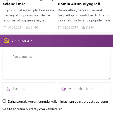
evlendi mi?
Damla Altun Biyografi
Ezgi Dinç Instagram platformunda
Damla Altun, herkesin severek
üretmiş olduğu eşsiz içerikler ile
takip ettiği bir Youtuber’dır. Enerjisi
fenomen olmuş geniş hayran
ve canlılığı ile bir anda popüler hale
kitlelerini ulaşmıştır. Sempatik
gelen güzel vlogger, güzellik,...
14.09.2021
2.196
02.08.2019
3.234
denin yanı sıra güzelliğiyle...
YORUMLAR
Daha sonraki yorumlarımda kullanılması için adım, e-posta adresim
ve site adresim bu tarayıcıya kaydedilsin.