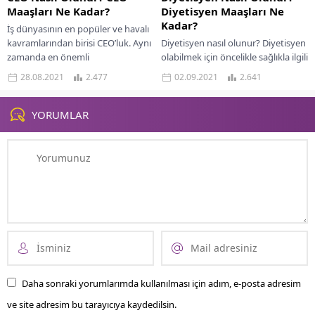
Maaşları Ne Kadar?
Diyetisyen Maaşları Ne
Kadar?
İş dünyasının en popüler ve havalı
kavramlarından birisi CEO’luk. Aynı
Diyetisyen nasıl olunur? Diyetisyen
zamanda en önemli
olabilmek için öncelikle sağlıkla ilgili
pozisyonlarından olan bu meslek,
konuları sevmeniz gerekiyor.
28.08.2021
2.477
02.09.2021
2.641
birçok kişinin ilgisini...
Bunun yanında bir hastaneye
girdiğinizde size ne hissettiriyor...
YORUMLAR
Daha sonraki yorumlarımda kullanılması için adım, e-posta adresim
ve site adresim bu tarayıcıya kaydedilsin.