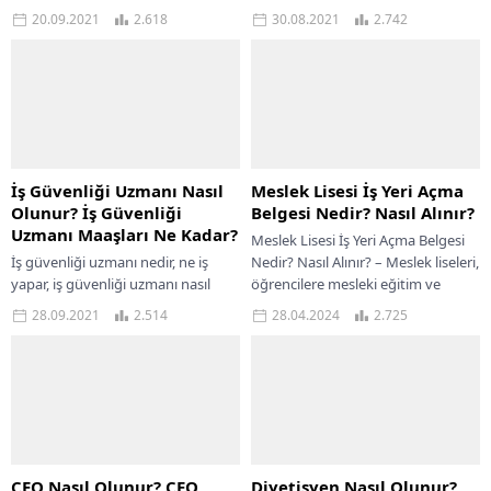
rağmen bilim insanları aracılığıyla
olunur, arkeologların iş imkanı ve
20.09.2021
2.618
30.08.2021
2.742
çalışmalarının büyük bölümünü
maaşları nasıldır? adlı sorularınıza
uzayı keşfetmeye onu tanımaya
yanıt...
yönlendirmiştir. Uzaydaki...
İş Güvenliği Uzmanı Nasıl
Meslek Lisesi İş Yeri Açma
Olunur? İş Güvenliği
Belgesi Nedir? Nasıl Alınır?
Uzmanı Maaşları Ne Kadar?
Meslek Lisesi İş Yeri Açma Belgesi
İş güvenliği uzmanı nedir, ne iş
Nedir? Nasıl Alınır? – Meslek liseleri,
yapar, iş güvenliği uzmanı nasıl
öğrencilere mesleki eğitim ve
olunur? İş güvenliği uzmanı olan
beceri kazandırmak amacıyla
28.09.2021
2.514
28.04.2024
2.725
kişiler, çalıştıkları iş yerlerinde...
önemli...
CEO Nasıl Olunur? CEO
Diyetisyen Nasıl Olunur?