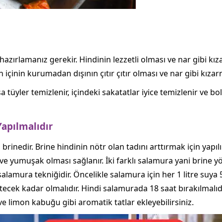
i hazırlamanız gerekir. Hindinin lezzetli olması ve nar gibi k
 içinin kurumadan dışının çıtır çıtır olması ve nar gibi kıza
 tüyler temizlenir, içindeki sakatatlar iyice temizlenir ve bo
apılmalıdır
nedir. Brine hindinin nötr olan tadını arttırmak için yapılır. 
e yumuşak olması sağlanır. İki farklı salamura yani brine yön
salamura tekniğidir. Öncelikle salamura için her 1 litre suy
ecek kadar olmalıdır. Hindi salamurada 18 saat bırakılmalıd
ve limon kabuğu gibi aromatik tatlar ekleyebilirsiniz.