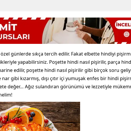
e özel günlerde sıkça tercih edilir. Fakat elbette hindiyi pişi
leriyle yapabilirsiniz. Poşette hindi nasıl pişirilir, parça hindi 
 marine edilir, poşette hindi nasıl pişirilir gibi birçok soru ge
ile nar gibi kızarmış, dışı çıtır içi yumuşak enfes bir hindi p
zete değer… Ağız sulandıran görünümü ve lezzetiyle mükemme
nelim!