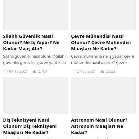
Silahlı Güvenlik Nasıl
Çevre Mühendisi Nasıl
Olunur? Ne İş Yapar? Ne
Olunur? Çevre Mühendisi
Kadar Maaş Alır?
Maaşları Ne Kadar?
Silahlı güvenlik nasıl olunur? Silahlı
Çevre mühendisi ne iş yapar, çevre
güvenlik görevlisi, görev yaptıkları
mühendisi nasıl olunur? Çevre
iş yerlerini, kişileri ve kıymetli
mühendisleri çevrenin kendi
04.10.2021
2.701
27.08.2021
2.522
eşyaları koruyan çalışanlardır. Bu
refahını bozmadan insanların
mesleğin temel...
çevreyi kullanmasını sağlayan
kişilerdir....
Diş Teknisyeni Nasıl
Astronom Nasıl Olunur?
Olunur? Diş Teknisyeni
Astronom Maaşları Ne
Maaşları Ne Kadar?
Kadar?