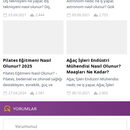
Diş teknisyeni ne yapar, diş
Astronom nedir, ne iş yapar,
teknisyeni nasıl olunur? Diş,
astronom nasıl olunur? Gök
koşulsuz şartsız her insan için
cisimlerinden olan gezegenler,
03.09.2021
2.444
05.09.2021
2.755
önemlidir. Çürük, diş kaybı gibi
yıldızlar, galaksiler ve güneş
sorunlarda...
sistemleri her zaman merak...
Pilates Eğitmeni Nasıl
Ağaç İşleri Endüstri
Olunur? 2025
Mühendisi Nasıl Olunur?
Maaşları Ne Kadar?
Pilates Eğitmeni Nasıl Olunur? –
Pilates, bedensel ve zihinsel sağlığı
Ağaç İşleri Endüstri Mühendisi
destekleyen, esneklik, güç ve
nedir, ne iş yapar, Ağaç İşleri
dengeyi geliştiren bir egzersiz
Endüstri Mühendisi nasıl olunur?
27.04.2024
2.581
06.10.2021
2.492
sistemidir. Pilates,...
Doğayı seven ve sevdiği işle
meşgul...
YORUMLAR