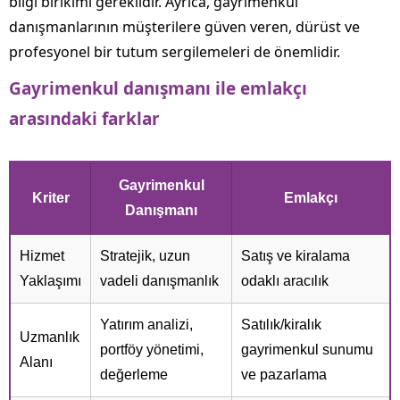
bilgi birikimi gereklidir. Ayrıca, gayrimenkul
danışmanlarının müşterilere güven veren, dürüst ve
profesyonel bir tutum sergilemeleri de önemlidir.
Gayrimenkul danışmanı ile emlakçı
arasındaki farklar
Gayrimenkul
Kriter
Emlakçı
Danışmanı
Hizmet
Stratejik, uzun
Satış ve kiralama
Yaklaşımı
vadeli danışmanlık
odaklı aracılık
Yatırım analizi,
Satılık/kiralık
Uzmanlık
portföy yönetimi,
gayrimenkul sunumu
Alanı
değerleme
ve pazarlama