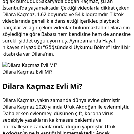
oğlak burcudur. Sakarya’da doğan Kaçmaz, şu an
İstanbul’da yaşamaktadır. Çektiği videolarla dikkat çeken
Dilara Kaçmaz, 1.62 boyunda ve 54 kilogramdır. Tiktok
videolarında genellikle dans ettiği içerikler, playback
parçalar ve ağır çekim videolar bulunmaktadır. Dilara’nın
söylediğine göre Babası hem kendisine hem de annesine
sürekli şiddet uyguluyormuş. Aynı zamanda Hayat
hikayesini yazdığı “Göğsündeki Uykumu Bölme” isimli bir
kitabı da var Dilara’nın.
Dilara Kaçmaz Evli Mi?
Dilara Kaçmaz Evli Mi?
Dilara Kaçmaz, yakın zamanda dünya evine girmiştir.
Dilara Kaçmaz 2020 yılında Ufuk Akdoğan ile evlenmiştir.
Daha erken evlenmeyi düşünen çift, korona virüs
sebebiyle yasakların kalkmasını beklemiş ve
normalleşme zamanlarında düğün yapmıştır. Ufuk
Akdoğan’ın ne iş yaptığı bilinmemektedir. Ancak,