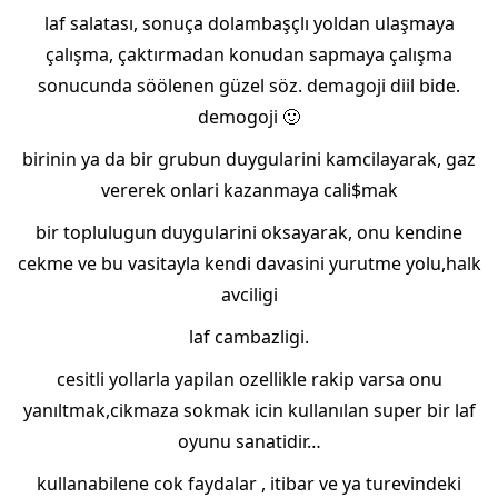
laf salatası, sonuça dolambaşçlı yoldan ulaşmaya
çalışma, çaktırmadan konudan sapmaya çalışma
sonucunda söölenen güzel söz. demagoji diil bide.
demogoji 🙂
birinin ya da bir grubun duygularini kamcilayarak, gaz
vererek onlari kazanmaya cali$mak
bir toplulugun duygularini oksayarak, onu kendine
cekme ve bu vasitayla kendi davasini yurutme yolu,halk
avciligi
laf cambazligi.
cesitli yollarla yapilan ozellikle rakip varsa onu
yanıltmak,cikmaza sokmak icin kullanılan super bir laf
oyunu sanatidir…
kullanabilene cok faydalar , itibar ve ya turevindeki