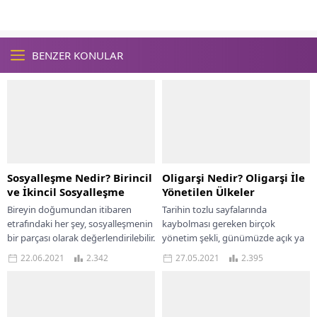
BENZER KONULAR
Sosyalleşme Nedir? Birincil
Oligarşi Nedir? Oligarşi İle
ve İkincil Sosyalleşme
Yönetilen Ülkeler
Bireyin doğumundan itibaren
Tarihin tozlu sayfalarında
etrafındaki her şey, sosyalleşmenin
kaybolması gereken birçok
bir parçası olarak değerlendirilebilir.
yönetim şekli, günümüzde açık ya
Bu noktada, toplumun bir parçası
da örtülü bir şekilde varlığını
22.06.2021
2.342
27.05.2021
2.395
haline gelebilme süreci olarak...
sürdürmeye devam etmektedir.
Bunlardan...