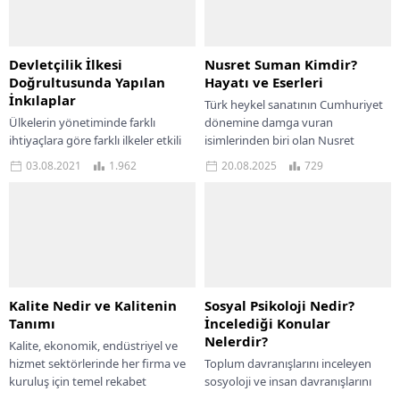
Devletçilik İlkesi
Nusret Suman Kimdir?
Doğrultusunda Yapılan
Hayatı ve Eserleri
İnkılaplar
Türk heykel sanatının Cumhuriyet
Ülkelerin yönetiminde farklı
dönemine damga vuran
ihtiyaçlara göre farklı ilkeler etkili
isimlerinden biri olan Nusret
olabilir. Bunlardan biri olan
Suman, modern anıtsal heykelleri
03.08.2021
1.962
20.08.2025
729
devletçilik ilkesi, Cumhuriyet’in ilk
ve yetkin portre çalışmalarıyla
yıllarında yeni bir ülkenin...
tanınır. Nusret Suman sadece...
Kalite Nedir ve Kalitenin
Sosyal Psikoloji Nedir?
Tanımı
İncelediği Konular
Nelerdir?
Kalite, ekonomik, endüstriyel ve
hizmet sektörlerinde her firma ve
Toplum davranışlarını inceleyen
kuruluş için temel rekabet
sosyoloji ve insan davranışlarını
unsurlarından biridir. Kalitenin ne
inceleyen psikolojinin buluşma