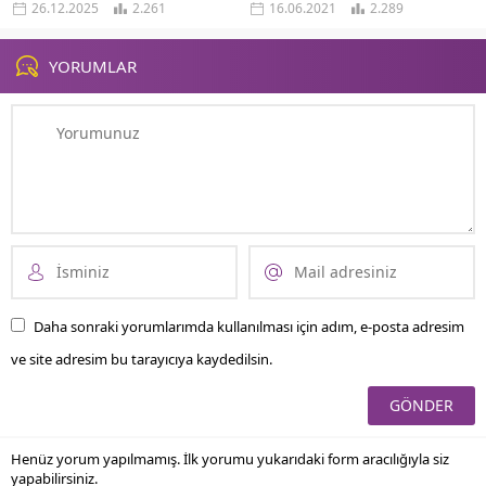
26.12.2025
2.261
16.06.2021
2.289
olduğu ve nasıl...
noktası olan sosyal psikoloji,
insanların sosyal ortamlarda
davranışlarını inceleyen bir...
YORUMLAR
Daha sonraki yorumlarımda kullanılması için adım, e-posta adresim
ve site adresim bu tarayıcıya kaydedilsin.
Henüz yorum yapılmamış. İlk yorumu yukarıdaki form aracılığıyla siz
yapabilirsiniz.