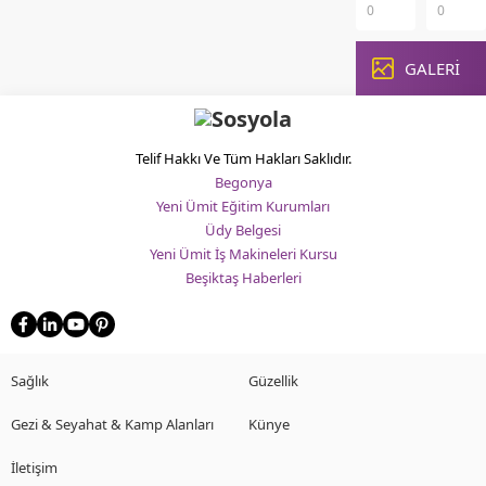
0
0
rehber.
Türk
Sevda
Türk
Erman
tiyatro
Ferdağ
futbol
Ilıcak,
silinme
kimdir?
GALERİ
efsane
Türk...
katkılar
Tiyatro
ismi
keşfedi
ve
Rıdvan
Türk
sinemanın
Dilmen’
tiyatro
güçlü
futbolc
Telif Hakkı Ve Tüm Hakları Saklıdır.
isminin
antren
Begonya
hayatı,
ve
Yeni Ümit Eğitim Kurumları
kariyeri,
yorumc
Üdy Belgesi
ödülleri
kariyeri
Yeni Ümit İş Makineleri Kursu
ve
hakkın
Beşiktaş Haberleri
sanat
kapsam
anlayışı
bilgiler.
hakkında
Gol
detaylı
krallıkla
bilgiyi
teknik
Sağlık
Güzellik
bu
direktö
kapsamlı
başarıla
Gezi & Seyahat & Kamp Alanları
Künye
rehberde...
ve...
İletişim