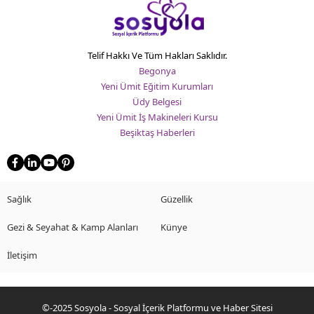
Türk
sinemanın
Dilmen’
tiyatro
güçlü
futbolc
isminin
antren
hayatı,
ve
Telif Hakkı Ve Tüm Hakları Saklıdır.
kariyeri,
yorumc
Begonya
ödülleri
kariyeri
Yeni Ümit Eğitim Kurumları
ve
hakkın
Üdy Belgesi
sanat
kapsam
Yeni Ümit İş Makineleri Kursu
anlayışı
bilgiler.
Beşiktaş Haberleri
hakkında
Gol
detaylı
krallıkla
bilgiyi
teknik
bu
direktö
kapsamlı
başarıla
Sağlık
Güzellik
rehberde...
ve...
Gezi & Seyahat & Kamp Alanları
Künye
İletişim
©-2025 Sosyola - Sosyal İçerik Platformu ve Haber Sitesi