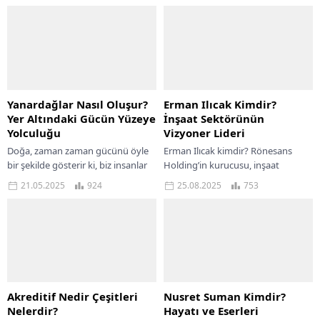
Yanardağlar Nasıl Oluşur?
Erman Ilıcak Kimdir?
Yer Altındaki Gücün Yüzeye
İnşaat Sektörünün
Yolculuğu
Vizyoner Lideri
Doğa, zaman zaman gücünü öyle
Erman Ilıcak kimdir? Rönesans
bir şekilde gösterir ki, biz insanlar
Holding’in kurucusu, inşaat
sadece hayranlıkla izlemekle
sektörünün küresel liderinin
21.05.2025
924
25.08.2025
753
yetiniriz. Yanardağlar da doğanın
hayatı, kariyeri ve vizyonu
en etkileyici...
hakkında kapsamlı rehber. Erman
Ilıcak, Türk...
Akreditif Nedir Çeşitleri
Nusret Suman Kimdir?
Nelerdir?
Hayatı ve Eserleri