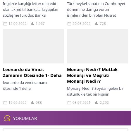
İngilizce karşılığı letter of credit
Türk heykel sanatının Cumhuriyet
olan akreditif bankalarla yapılan
dönemine damga vuran
sözleşme türüdür. Banka
isimlerinden biri olan Nusret
tarafından ihracatçıya belirlenmiş
Suman, modern anıtsal heykelleri
15.09.2022
1.967
20.08.2025
728
olan şartlarda ödeme yapılacağı
ve yetkin portre çalışmalarıyla
konusunda...
tanınır. Nusret Suman sadece...
Leonardo da Vinci:
Monarşi Nedir? Mutlak
Zamanın Ötesinde 1- Deha
Monarşi ve Meşruti
Monarşi Nedir?
leonardo da vinci zamanın
ötesinde 1 deha
Monarşi Nedir? Soydan gelen bir
üstünlükle tek bir kişinin
egemenliğinin söz konusu olması,
19.05.2025
933
08.07.2021
2.292
monarşi olarak adlandırılır. Bu
sistemde yetki her...
YORUMLAR