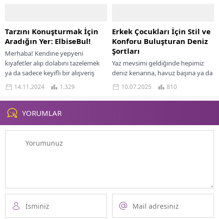
pijamalar son derece önemli. Uzun
saatler boyunca, uykuda...
Tarzını Konuşturmak İçin
Erkek Çocukları İçin Stil ve
Aradığın Yer: ElbiseBul!
Konforu Buluşturan Deniz
Şortları
Merhaba! Kendine yepyeni
kıyafetler alıp dolabını tazelemek
Yaz mevsimi geldiğinde hepimiz
ya da sadece keyifli bir alışveriş
deniz kenarına, havuz başına ya da
yapmak mı istiyorsun? O
o güzel tatil köylerine koşarız. Sıcak
14.11.2024
1.329
10.07.2025
810
zaman ElbiseBul tam da aradığın...
havaların tadını çıkarmak, hem...
YORUMLAR