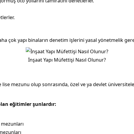
örmüş oto yollarını tamiratını denetlerler.
lerler.
aha çok yapı binaların denetim işlerini yasal yönetmelik ger
İnşaat Yapı Müfettişi Nasıl Olunur?
le lise mezunu olup sonrasında, özel ve ya devlet üniversitel
olan eğitimler şunlardır:
ü mezunları
 mezunları