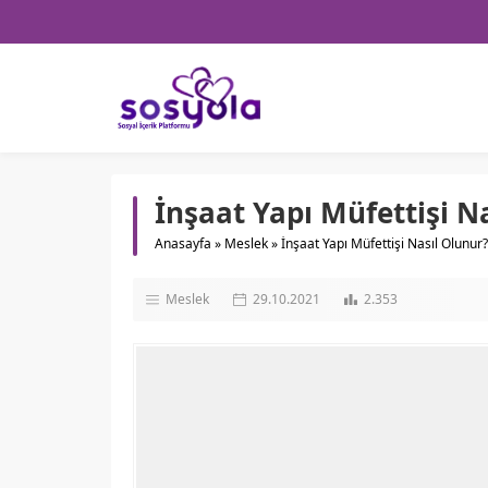
İnşaat Yapı Müfettişi N
Anasayfa
»
Meslek
»
İnşaat Yapı Müfettişi Nasıl Olunur
Meslek
29.10.2021
2.353