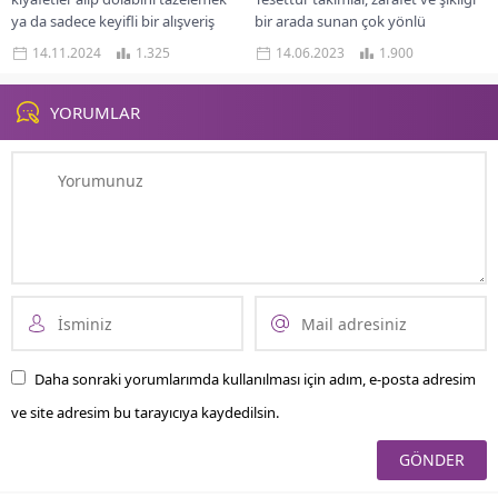
ya da sadece keyifli bir alışveriş
bir arada sunan çok yönlü
yapmak mı istiyorsun? O
kıyafetlerdir ve çeşitli durumlarda
14.11.2024
1.325
14.06.2023
1.900
zaman ElbiseBul tam da aradığın...
tercih edilebilirler. Bu takımlar,
özellikle resmi...
YORUMLAR
Daha sonraki yorumlarımda kullanılması için adım, e-posta adresim
ve site adresim bu tarayıcıya kaydedilsin.