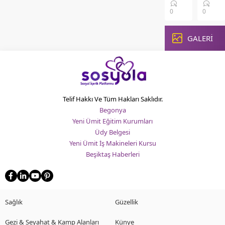
Mevsim
Yaz
0
0
geçişlerinde
mevsim
ya da
geldiği
kışın
GALERİ
hepimi
en
deniz
soğuk
kenarın
günlerinde,
havuz
tarzınızdan
başına
ödün
ya da
vermeden
o
Telif Hakkı Ve Tüm Hakları Saklıdır.
sizi
güzel
Begonya
sıcak
tatil
Yeni Ümit Eğitim Kurumları
tutacak
köyleri
Üdy Belgesi
dış
koşarız
Yeni Ümit İş Makineleri Kursu
giyim
Sıcak
Beşiktaş Haberleri
parçaları
havalar
gardırobun
tadını
vazgeçilmezi
çıkarma
hâline...
hem...
Sağlık
Güzellik
Gezi & Seyahat & Kamp Alanları
Künye