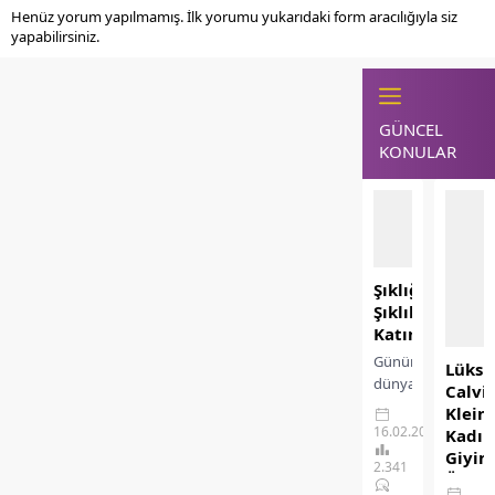
Henüz yorum yapılmamış. İlk yorumu yukarıdaki form aracılığıyla siz
yapabilirsiniz.
GÜNCEL
KONULAR
Şıklığınıza
Şıklık
Katın
Günümüz
Lüks
dünyasında
Calvi
stil,
Klein
yalnızca
16.02.2026
Kadın
estetik
Giyi
2.341
bir
Ürünl
tercih