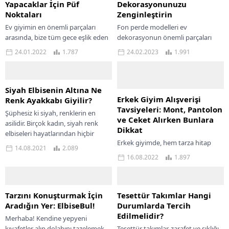
Yapacaklar İçin Püf
Dekorasyonunuzu
Noktaları
Zenginleştirin
Ev giyimin en önemli parçaları
Fon perde modelleri ev
arasında, bize tüm gece eşlik eden
dekorasyonun önemli parçaları
göz alıcı gecelik ve pijamalar
arasında yer alır. Tamamlayıcı dekor
24.01.2022
1.787
24.02.2023
1.991
geliyor. Keyifli ve konforlu...
parçası olan bu tekstil ürünleri tüm
odalarda kullanılabilir....
Siyah Elbisenin Altına Ne
Erkek Giyim Alışverişi
Renk Ayakkabı Giyilir?
Tavsiyeleri: Mont, Pantolon
Şüphesiz ki siyah, renklerin en
ve Ceket Alırken Bunlara
asilidir. Birçok kadın, siyah renk
Dikkat
elbiseleri hayatlarından hiçbir
Erkek giyimde, hem tarza hitap
zaman eksik etmez. Bilindiği üzere
14.08.2021
2.089
eden hem de konforlu bir deneyim
siyah, kişinin...
16.08.2022
1.897
sunan parçalar, alışveriş yaparken
dikkat edilmesi gereken seçenekler.
Erkekler...
Tarzını Konuşturmak İçin
Tesettür Takımlar Hangi
Aradığın Yer: ElbiseBul!
Durumlarda Tercih
Edilmelidir?
Merhaba! Kendine yepyeni
kıyafetler alıp dolabını tazelemek
Tesettür takımlar, zarafet ve şıklığı