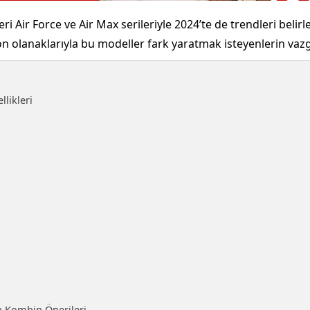
ri Air Force ve Air Max serileriyle 2024’te de trendleri bel
syon olanaklarıyla bu modeller fark yaratmak isteyenlerin va
llikleri
in Kombin Önerileri