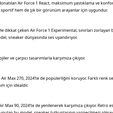
e donatılan Air Force 1 React, maksimum yastıklama ve konfo
 sportif hem de şık bir görünüm arayanlar için uygundur.
yle dikkat çeken Air Force 1 Experimental, sınırları zorlaya
odel, sneaker dünyasında ses uyandırıyor.
lojiler ve çarpıcı tasarımlarla karşımıza çıkıyor.
n Air Max 270, 2024’te de popülerliğini koruyor. Farklı renk
m için idealdir.
Air Max 90, 2024’te de yenilenerek karşımıza çıkıyor. Retro es
 sunulan bu model, sneaker tutkunlarının vazgeçilmezi olma