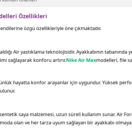
elleri Özellikleri
endilerine özgü özellikleriyle öne çıkmaktadır.
a aldığı Air yastıklama teknolojisidir. Ayakkabının tabanında y
mi sağlayarak konforu artırır.
Nike Air Max
modelleri, file s
nlük hayatta konfor arayanlar için uygundur. Yüksek perf
ulunur.
ya sentetik saya malzemesi, uzun süreli kullanım sunar. Air Forc
n moda olan ve her tarza uyum sağlayan bir ayakkabı olmay