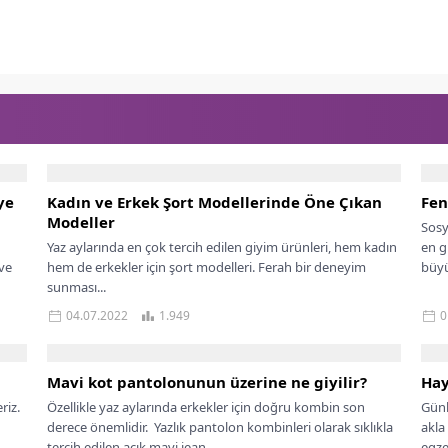
ye
Kadın ve Erkek Şort Modellerinde Öne Çıkan
Fen
Modeller
Sosy
Yaz aylarında en çok tercih edilen giyim ürünleri, hem kadın
en g
 ve
hem de erkekler için şort modelleri. Ferah bir deneyim
büyü
sunması...
04.07.2022
1.949
0
Mavi kot pantolonunun üzerine ne giyilir?
Hay
riz.
Özellikle yaz aylarında erkekler için doğru kombin son
Günl
derece önemlidir. Yazlık pantolon kombinleri olarak sıklıkla
akla
tercih edilen açık mavi jean...
egze