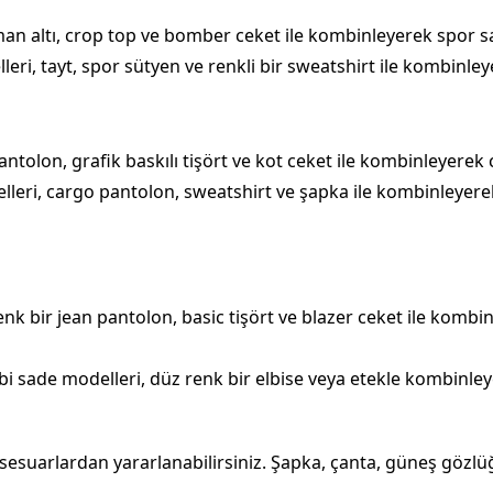
man altı, crop top ve bomber ceket ile kombinleyerek spor sa
eri, tayt, spor sütyen ve renkli bir sweatshirt ile kombinley
antolon, grafik baskılı tişört ve kot ceket ile kombinleyerek co
elleri, cargo pantolon, sweatshirt ve şapka ile kombinleyer
renk bir jean pantolon, basic tişört ve blazer ceket ile kombin
 sade modelleri, düz renk bir elbise veya etekle kombinleye
aksesuarlardan yararlanabilirsiniz. Şapka, çanta, güneş gözlü