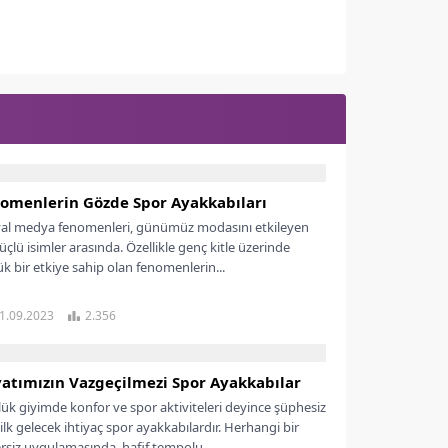
omenlerin Gözde Spor Ayakkabıları
al medya fenomenleri, günümüz modasını etkileyen
üçlü isimler arasında. Özellikle genç kitle üzerinde
k bir etkiye sahip olan fenomenlerin...
1.09.2023
2.356
atımızın Vazgeçilmezi Spor Ayakkabılar
ük giyimde konfor ve spor aktiviteleri deyince şüphesiz
 ilk gelecek ihtiyaç spor ayakkabılardır. Herhangi bir
rsiz uygulamasında, hafif tempolu...