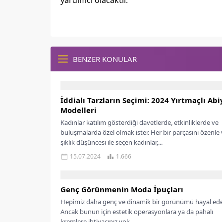
yardımcı olacaktır.
BENZER KONULAR
İddialı Tarzların Seçimi: 2024 Yırtmaçlı Abi
Modelleri
Kadınlar katılım gösterdiği davetlerde, etkinliklerde ve
buluşmalarda özel olmak ister. Her bir parçasını özenle
şıklık düşüncesi ile seçen kadınlar,...
15.07.2024
1.666
Genç Görünmenin Moda İpuçları
Hepimiz daha genç ve dinamik bir görünümü hayal ede
Ancak bunun için estetik operasyonlara ya da pahalı
kremlere ihtiyacınız yok....