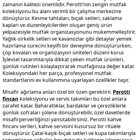
zamanın kalitesi önemlidir. Perotti’nin zengin mutfak
koleksiyonu bu alanı verimli bir çalışma merkezine
dönüştürür. Kesme tahtaları, bıçak setleri, saklama
kapları ve düzenleyicilerden oluşan geniş ürün
yelpazesiyle mutfak organizasyonunu mükemmelleştirir.
Yağlık-sirkelik setleri ve kavanozlar gibi detaylar yemek
hazırlama sürecini keyifli bir deneyime dönüştürürken,
çöp kovaları ve organizasyon üniteleri düzeni korur.
İşlevsel tasarımlarıyla dikkat çeken mutfak ürünleri,
günlük rutinleri kolaylaştırarak mutfağınıza değer katar.
Koleksiyondaki her parça, profesyonel mutfak
standartlarını ev kullanımına uyarlayan özellikler taşır.
Misafir ağırlama anları özel bir özen gerektirir.
Perotti
fincan
koleksiyonu ve servis takımları bu özel anlara
zarafet katar. Baharatlıklar, bardaklar ve çerezliklerle
günlük sofraları şölene dönüştürebilir, özel davetlerde
misafirperverliğinizi yansıtabilirsiniz. Perotti kahve
fincanı serileri, kahve servisini kusursuz bir ritüele
dönüştürür. Çatal-kaşık-bıçak setleri ve kupa takımlarıyla
tamamlanan sofralar, her detayda kalitenin izlerini taşır.