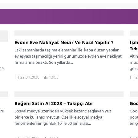
Evden Eve Nakliyat Nedir Ve Nasıl Yapılır ?
Işı
Tek
Eski zamanlarda taşıma elemanları ile kaba düzen yapılan
ev eşyası taşımacılığı yerini günümüzde evden eve nakliyat
Altı
firmalarına bıraktı. Son yıllarda...
müce
na
göz a
22.04.2020
1.955
2
Beğeni Satın Al 2023 – Takipçi Abi
Goo
ürü
Sosyal medya üzerinden yüksek kazanç sağlayan yüz
Goog
binlerce kullanıcı mevcut. Özellikle sosyal medya
popü
fenomenlerinin günlük 10 ile 50 bin arası...
en ç