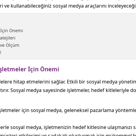
ri ve kullanabileceğiniz sosyal medya araçlarını inceleyeceği
 İçin Önemi
tejileri
ı ve Ölçüm
!
şletmeler İçin Önemi
ere hitap etmelerini sağlar. Etkili bir sosyal medya yönetimi, 
artırır. Sosyal medya sayesinde işletmeler, hedef kitleleriyle
letmeler için sosyal medya, geleneksel pazarlama yöntemle
erle sosyal medya, işletmenizin hedef kitlesine ulaşmanızı s
üşteri etkileşimi ve sadakati oluşturmak için mükemmel bir