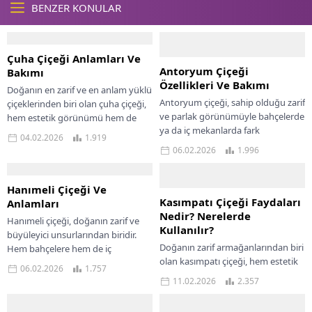
BENZER KONULAR
Çuha Çiçeği Anlamları Ve
Antoryum Çiçeği
Bakımı
Özellikleri Ve Bakımı
Doğanın en zarif ve en anlam yüklü
Antoryum çiçeği, sahip olduğu zarif
çiçeklerinden biri olan çuha çiçeği,
ve parlak görünümüyle bahçelerde
hem estetik görünümü hem de
ya da iç mekanlarda fark
taşıdığı sembolik anlamlarla...
04.02.2026
1.919
yaratmaktadır. Sadece estetik
06.02.2026
1.996
güzelliği ile değil,...
Hanımeli Çiçeği Ve
Kasımpatı Çiçeği Faydaları
Anlamları
Nedir? Nerelerde
Hanımeli çiçeği, doğanın zarif ve
Kullanılır?
büyüleyici unsurlarından biridir.
Doğanın zarif armağanlarından biri
Hem bahçelere hem de iç
olan kasımpatı çiçeği, hem estetik
mekanlara kattığı zarafetiyle dikkat
06.02.2026
1.757
görünümü hem de sağlık açısından
çekerken, aynı zamanda...
11.02.2026
2.357
sunduğu potansiyel faydalar ile
dikkat çeken...