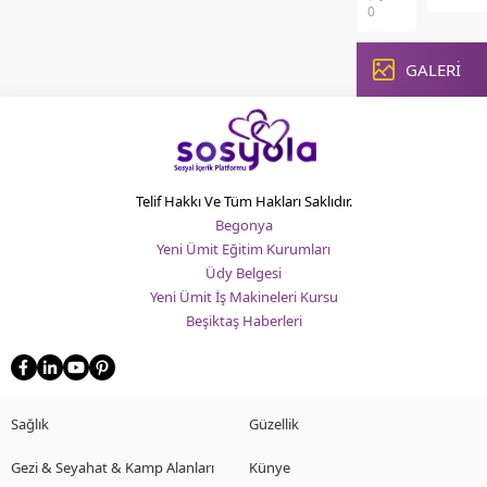
biri
ve
0
olan
Anlam
kasımpatı
Doğanı
çiçeği,
GALERİ
sundu
hem
en
estetik
estetik
görünümü
ve
hem
anlam
de
yüklü
sağlık
Telif Hakkı Ve Tüm Hakları Saklıdır.
bitkile
açısından
biri
Begonya
sunduğu
olan
Yeni Ümit Eğitim Kurumları
potansiyel
nilüfer
Üdy Belgesi
faydalar
çiçeği,
Yeni Ümit İş Makineleri Kursu
ile
yüzyıllar
Beşiktaş Haberleri
dikkat
çeken...
Sağlık
Güzellik
Gezi & Seyahat & Kamp Alanları
Künye