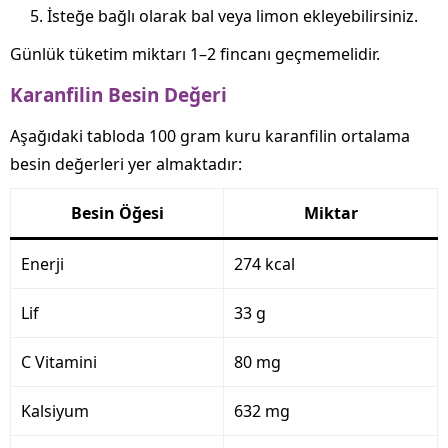
İsteğe bağlı olarak bal veya limon ekleyebilirsiniz.
Günlük tüketim miktarı 1–2 fincanı geçmemelidir.
Karanfilin Besin Değeri
Aşağıdaki tabloda 100 gram kuru karanfilin ortalama
besin değerleri yer almaktadır:
Besin Öğesi
Miktar
Enerji
274 kcal
Lif
33 g
C Vitamini
80 mg
Kalsiyum
632 mg