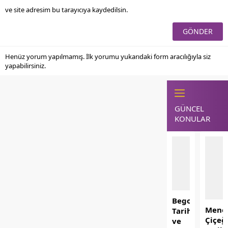
ve site adresim bu tarayıcıya kaydedilsin.
Henüz yorum yapılmamış. İlk yorumu yukarıdaki form aracılığıyla siz
yapabilirsiniz.
GÜNCEL
KONULAR
Begonvil’in
Mene
Tarihi
Çiçeğ
ve