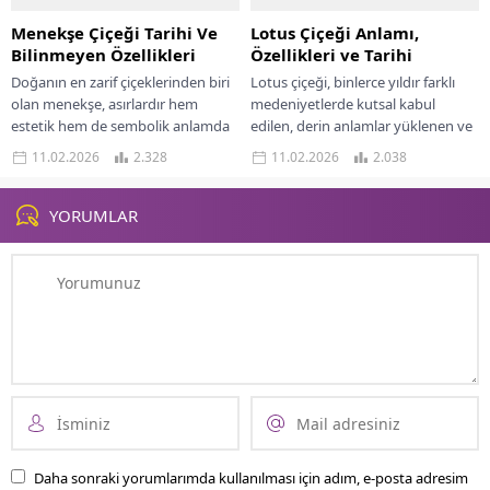
Menekşe Çiçeği Tarihi Ve
Lotus Çiçeği Anlamı,
Bilinmeyen Özellikleri
Özellikleri ve Tarihi
Doğanın en zarif çiçeklerinden biri
Lotus çiçeği, binlerce yıldır farklı
olan menekşe, asırlardır hem
medeniyetlerde kutsal kabul
estetik hem de sembolik anlamda
edilen, derin anlamlar yüklenen ve
özel bir yere sahiptir. Küçük ve...
estetik görünümüyle hayranlık
11.02.2026
2.328
11.02.2026
2.038
uyandıran özel bir bitkidir....
YORUMLAR
Daha sonraki yorumlarımda kullanılması için adım, e-posta adresim