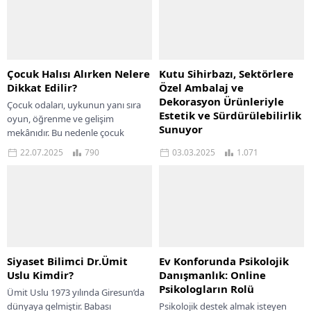
Çocuk Halısı Alırken Nelere
Kutu Sihirbazı, Sektörlere
Dikkat Edilir?
Özel Ambalaj ve
Dekorasyon Ürünleriyle
Çocuk odaları, uykunun yanı sıra
Estetik ve Sürdürülebilirlik
oyun, öğrenme ve gelişim
Sunuyor
mekânıdır. Bu nedenle çocuk
odasında tercih edilen her unsur,
Kutu Sihirbazı, geniş ürün portföyü
22.07.2025
790
03.03.2025
1.071
hem rahatlık...
ve çevre dostu üretim anlayışıyla
çeşitli sektörlerde faaliyet gösteren
işletmelere estetik ve dayanıklı
çözümler sağlıyor....
Siyaset Bilimci Dr.Ümit
Ev Konforunda Psikolojik
Uslu Kimdir?
Danışmanlık: Online
Psikologların Rolü
Ümit Uslu 1973 yılında Giresun’da
dünyaya gelmiştir. Babası
Psikolojik destek almak isteyen