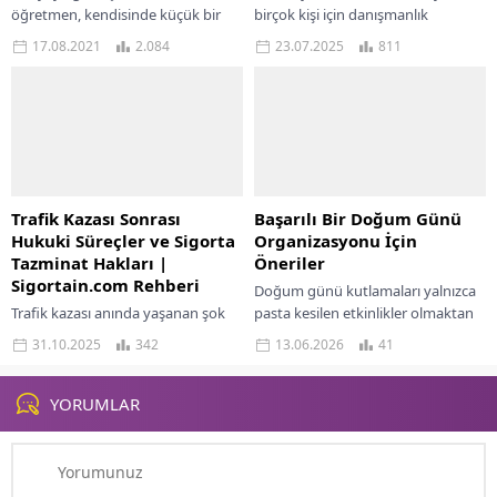
öğretmen, kendisinde küçük bir
birçok kişi için danışmanlık
erkek kardeşi olan ve iki çocuk
sürecine başlamak kadar, süreci
17.08.2021
2.084
23.07.2025
811
babası olan...
sürdürülebilir hale getirmek de
önemlidir. Mekânsal kısıtlamalar,
zaman...
Trafik Kazası Sonrası
Başarılı Bir Doğum Günü
Hukuki Süreçler ve Sigorta
Organizasyonu İçin
Tazminat Hakları |
Öneriler
Sigortain.com Rehberi
Doğum günü kutlamaları yalnızca
Trafik kazası anında yaşanan şok
pasta kesilen etkinlikler olmaktan
ve panik, sürücülerin doğru
çıkıp, planlı hazırlık gerektiren
31.10.2025
342
13.06.2026
41
adımları atmasını zorlaştırır. Ancak
organizasyonlara dönüşmüş
bu kritik anlarda yapılacak hatalar,
durumda. Özellikle son yıllarda
hak kayıplarına...
konsept partilerin...
YORUMLAR