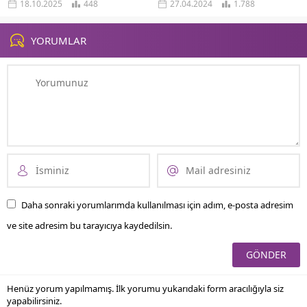
18.10.2025
448
27.04.2024
1.788
genelinde büyük başarı elde eden
gideceğiniz...
SUV modeli Touareg için önemli...
YORUMLAR
Daha sonraki yorumlarımda kullanılması için adım, e-posta adresim
ve site adresim bu tarayıcıya kaydedilsin.
Henüz yorum yapılmamış. İlk yorumu yukarıdaki form aracılığıyla siz
yapabilirsiniz.