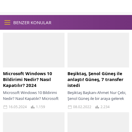
BENZER KONULAR
Microsoft Windows 10
Beşiktaş, Şenol Güneş ile
Bildirimi Nedir? Nasıl
anlaştı! Güneş, 7 transfer
Kapatılır? 2024
istedi
Microsoft Windows 10 Bildirimi
Beşiktaş Başkanı Ahmet Nur Çebi,
Nedir? Nasıl Kapatılır? Microsoft
Şenol Güneş ile bir araya gelerek
Windows 10, dünya genelinde
anlaşma sağladı! Başkan Çebi’nin
16.05.2024
1.159
08.02.2022
2.234
milyonlarca kullanıcı tarafından
Mayıs ayında ki kongreden sonra...
tercih edilen bir işletim sistemi....