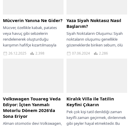
Mücverin Yanına Ne Gider?
Yaza Siyah Noktasız Nasıl
Başlarım?
Mücver, özellikle kabak, patates
veya havuç gibi sebzelerin
Siyah Noktaların Oluşumu: Siyah
rendelenerek oluşturduğu
noktaların oluşumu genellikle
karışımın hafifçe kızartılmasıyla
gözeneklerde biriken sebum, ölü
hazırlanan, Türk mutfağının sevilen
deri hücreleri ve kirin oksitlenmesi
26.12.2025
2.398
07.06.2024
2.286
klasiklerinden biridir. Doyurucu...
sonucu gerçekleşir. Gözeneklerin
açık...
Volkswagen Touareg Veda
Kiralık Villa ile Tatilin
Ediyor: İçten Yanmalı
Keyfini Çıkarın
Motorlu Dönem 2026’da
Pek çok kişi tatil denildiği zaman
Sona Eriyor
keyifli zaman geçirmek, dinlenmek
Alman otomotiv devi Volkswagen,
gibi şeyler hayal etmektedir. Bu
2002’den bu yana ürettiği ve dünya
yüzden tatil için nereye