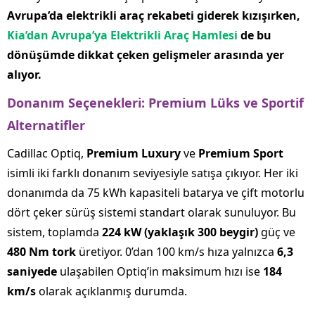
Avrupa’da elektrikli araç rekabeti giderek kızışırken,
Kia’dan Avrupa’ya Elektrikli Araç Hamlesi
de bu
dönüşümde dikkat çeken gelişmeler arasında yer
alıyor.
Donanım Seçenekleri: Premium Lüks ve Sportif
Alternatifler
Cadillac Optiq,
Premium Luxury
ve
Premium Sport
isimli iki farklı donanım seviyesiyle satışa çıkıyor. Her iki
donanımda da 75 kWh kapasiteli batarya ve çift motorlu
dört çeker sürüş sistemi standart olarak sunuluyor. Bu
sistem, toplamda
224 kW (yaklaşık 300 beygir)
güç ve
480 Nm tork
üretiyor. 0’dan 100 km/s hıza yalnızca
6,3
saniyede
ulaşabilen Optiq’in maksimum hızı ise
184
km/s
olarak açıklanmış durumda.