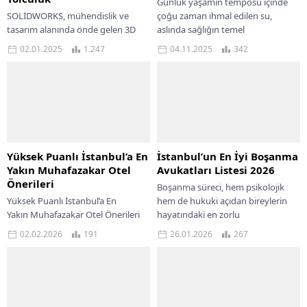
Günlük yaşamın temposu içinde
SOLİDWORKS, mühendislik ve
çoğu zaman ihmal edilen su,
tasarım alanında önde gelen 3D
aslında sağlığın temel
CAD yazılımlarından biridir. Etkili bir
kaynaklarından biridir. Her
02.01.2025
1.247
04.11.2025
342
SOLİDWORKS kursu eğitimi ile
hücrenin işlevini sürdürebilmesi,
tasarımlarınızda maksimum
organların sağlıklı...
verimliliğe...
Yüksek Puanlı İstanbul’a En
İstanbul’un En İyi Boşanma
Yakın Muhafazakar Otel
Avukatları Listesi 2026
Önerileri
Boşanma süreci, hem psikolojik
Yüksek Puanlı İstanbul’a En
hem de hukuki açıdan bireylerin
Yakın Muhafazakar Otel Önerileri
hayatındaki en zorlu
Mola İstanbul Detaylı İnceleme
dönemeçlerden biridir. Özellikle
02.02.2026
191
26.01.2026
267
İstanbul, tarihi ve kültürel
İstanbul gibi büyük bir
zenginliğiyle dünyanın en önemli
metropolde, sürecin hızlı,...
şehirlerinden biri...