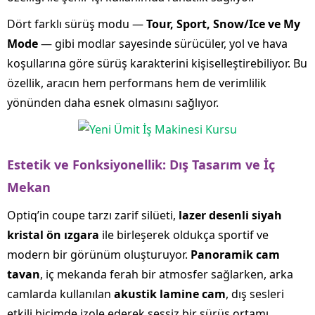
Dört farklı sürüş modu —
Tour, Sport, Snow/Ice ve My
Mode
— gibi modlar sayesinde sürücüler, yol ve hava
koşullarına göre sürüş karakterini kişiselleştirebiliyor. Bu
özellik, aracın hem performans hem de verimlilik
yönünden daha esnek olmasını sağlıyor.
Estetik ve Fonksiyonellik: Dış Tasarım ve İç
Mekan
Optiq’in coupe tarzı zarif silüeti,
lazer desenli siyah
kristal ön ızgara
ile birleşerek oldukça sportif ve
modern bir görünüm oluşturuyor.
Panoramik cam
tavan
, iç mekanda ferah bir atmosfer sağlarken, arka
camlarda kullanılan
akustik lamine cam
, dış sesleri
etkili biçimde izole ederek sessiz bir sürüş ortamı