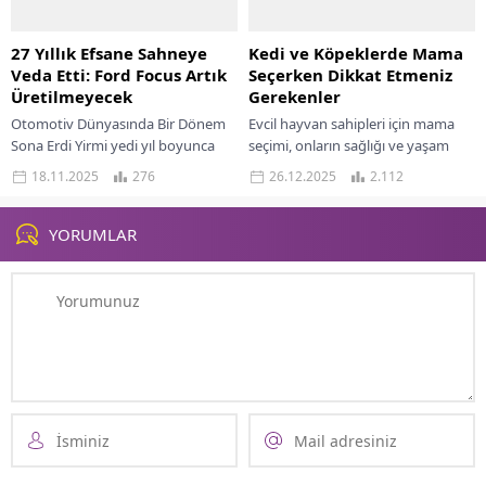
27 Yıllık Efsane Sahneye
Kedi ve Köpeklerde Mama
Veda Etti: Ford Focus Artık
Seçerken Dikkat Etmeniz
Üretilmeyecek
Gerekenler
Otomotiv Dünyasında Bir Dönem
Evcil hayvan sahipleri için mama
Sona Erdi Yirmi yedi yıl boyunca
seçimi, onların sağlığı ve yaşam
Avrupa yollarında kendine sağlam
kalitesi üzerinde doğrudan etki
18.11.2025
276
26.12.2025
2.112
bir yer edinen Ford Focus, artık...
eden kritik bir karardır. Özellikle
kedi...
YORUMLAR