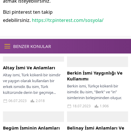
atmak isteyebilirsiniz.
Bizi pinterest ten takip
edebilirsiniz.
https://tr.pinterest.com/sosyola/
BENZER KONULAR
Altay İsmi Ve Anlamları
Berkin İsmi Yaygınlığı Ve
Altay ismi, Türk kökenli bir isimdir
Kullanımı
ve yaygın olarak kullanılan bir
Berkin ismi, Türkçe kökenli bir
erkek ismidir. Bu isim, Türk
isimdir. Bu isim, “Berk” ve “in”
kültüründe derin bir geçmişe...
isimlerinin birleşiminden oluşur.
06.07.2023
2.018
“Berk,” Türkçe’de “güçlü,” “cesur,”
18.07.2023
1.906
“koruyucu,” veya...
Begüm İsminin Anlamları
Belinay İsmi Anlamları Ve