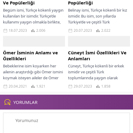
Ve Popülerliği
Popülerliği
Begüm ismi, Türkçe kökenli yaygın
Belinay ismi, Türkçe kökenli bir kız
kullanılan bir isimdir. Türkçe’de
ismidir. Bu isim, son yıllarda
kullanımı yaygın olmakla birlikte,
Türkiye’de ve çeşitli Türk
başta Türkiye olmak üzere çeşitli
toplumlarında popülerlik
18.07.2023
2.006
20.07.2023
2.022
Türk dünyası...
kazanmıştır. Belinay isminin...
Ömer İsminin Anlamı ve
Cüneyt İsmi Özellikleri Ve
Özellikleri
Anlamları
Bebeklerine isim koyarken her
Cüneyt, Türkçe kökenli bir erkek
ailenin araştırdığı gibi Ömer ismini
ismidir ve çeşitli Türk
koymak isteyen aileler de Ömer
toplumlarında yaygın olarak
isminin anlamı ve özellikleri
kullanılmaktadır. Bu isim, Türk
20.04.2021
1.921
29.07.2023
1.858
araştırmaktadır. Fakat...
kültürü ve tarihine köklü...
YORUMLAR