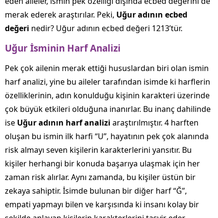
eden aileler, ismin pek özelliği dışında ecbed değerini de
merak ederek araştırılar. Peki,
Uğur adının ecbed
değeri
nedir? Uğur adının ecbed değeri 1213’tür.
Uğur İsminin Harf Analizi
Pek çok ailenin merak ettiği hususlardan biri olan ismin
harf analizi, yine bu aileler tarafından isimde ki harflerin
özelliklerinin, adın konulduğu kişinin karakteri üzerinde
çok büyük etkileri olduğuna inanırlar. Bu inanç dahilinde
ise
Uğur adının harf analizi
araştırılmıştır. 4 harften
oluşan bu ismin ilk harfi “U”, hayatının pek çok alanında
risk almayı seven kişilerin karakterlerini yansıtır. Bu
kişiler herhangi bir konuda başarıya ulaşmak için her
zaman risk alırlar. Aynı zamanda, bu kişiler üstün bir
zekaya sahiptir. İsimde bulunan bir diğer harf “Ğ”,
empati yapmayı bilen ve karşısında ki insanı kolay bir