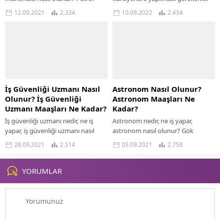
mühendisliği, ham petrol ve
hakkında eğitim veren ilk yardım
12.09.2021
2.334
10.09.2022
2.434
petrolle ilgili bütün çalışmaları
eğitmenleridir. Son yıllarda sıklıkla
ilgilendiren bir meslektir. Geçmişe...
karşılaşılan...
İş Güvenliği Uzmanı Nasıl
Astronom Nasıl Olunur?
Olunur? İş Güvenliği
Astronom Maaşları Ne
Uzmanı Maaşları Ne Kadar?
Kadar?
İş güvenliği uzmanı nedir, ne iş
Astronom nedir, ne iş yapar,
yapar, iş güvenliği uzmanı nasıl
astronom nasıl olunur? Gök
olunur? İş güvenliği uzmanı olan
cisimlerinden olan gezegenler,
28.09.2021
2.514
05.09.2021
2.758
kişiler, çalıştıkları iş yerlerinde...
yıldızlar, galaksiler ve güneş
sistemleri her zaman merak...
YORUMLAR