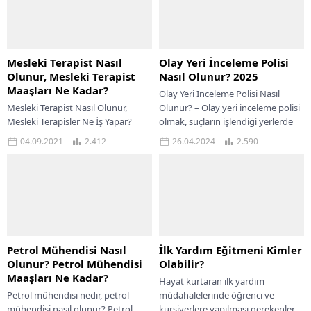
Mesleki Terapist Nasıl
Olay Yeri İnceleme Polisi
Olunur, Mesleki Terapist
Nasıl Olunur? 2025
Maaşları Ne Kadar?
Olay Yeri İnceleme Polisi Nasıl
Mesleki Terapist Nasıl Olunur,
Olunur? – Olay yeri inceleme polisi
Mesleki Terapisler Ne İş Yapar?
olmak, suçların işlendiği yerlerde
Terapiler, psikolojik problemleri
delilleri toplamak, analiz etmek ve...
04.09.2021
2.412
26.04.2024
2.590
teşhis ile tedavi etmek açısından
kliniklerde ve danışmanlık...
Petrol Mühendisi Nasıl
İlk Yardım Eğitmeni Kimler
Olunur? Petrol Mühendisi
Olabilir?
Maaşları Ne Kadar?
Hayat kurtaran ilk yardım
Petrol mühendisi nedir, petrol
müdahalelerinde öğrenci ve
mühendisi nasıl olunur? Petrol
kursiyerlere yapılması gerekenler