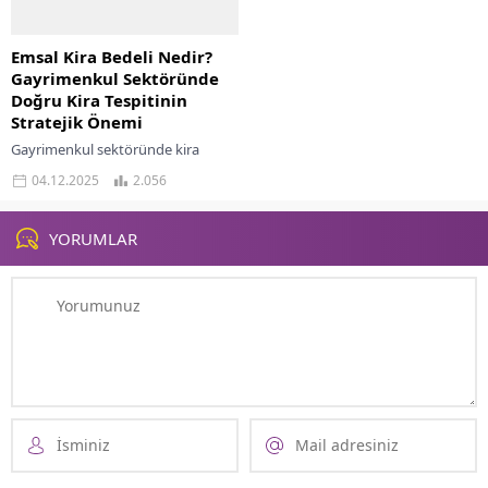
Emsal Kira Bedeli Nedir?
Gayrimenkul Sektöründe
Doğru Kira Tespitinin
Stratejik Önemi
Gayrimenkul sektöründe kira
tespitinin doğru yapılması, hem
04.12.2025
2.056
yatırımcılar hem de kiracılar
açısından kritik bir unsurdur.
Özellikle son yıllarda ekonomik
YORUMLAR
dalgalanmalar,...