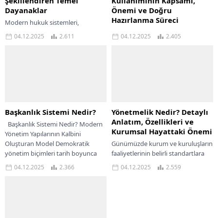
Şekillendiren Temel
Kullanımının Kapsamı,
Dayanaklar
Önemi ve Doğru
Hazırlanma Süreci
Modern hukuk sistemleri,
toplumsal düzenin sağlanması ve
Kurumsal yapıların
04.12.2025
2.611
04.12.2025
2.405
bireyler arasındaki ilişkilerin
sürdürülebilirliği, düzenli işleyişi ve
düzenlenmesi için güçlü, güvenilir
hukuki uyumunun temelinde yer
ve sistematik kaynaklara ihtiyaç
alan en kritik unsurlardan biri
duyar. Bu...
resmî dokümantasyondur. Bu
dokümantasyonun ana...
Başkanlık Sistemi Nedir?
Yönetmelik Nedir? Detaylı
Anlatım, Özellikleri ve
Başkanlık Sistemi Nedir? Modern
Kurumsal Hayattaki Önemi
Yönetim Yapılarının Kalbini
Oluşturan Model Demokratik
Günümüzde kurum ve kuruluşların
yönetim biçimleri tarih boyunca
faaliyetlerinin belirli standartlara
farklı modellerle şekillenmiş,
göre sürdürülmesi, yalnızca yasal
04.12.2025
2.366
04.12.2025
2.559
devletlerin siyasi,...
düzenlemelerle değil, aynı
zamanda bu düzenlemeleri
somutlaştıran yönetmelikler
sayesinde...