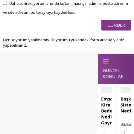
Daha sonraki yorumlarımda kullanılması için adım, e-posta adresim
ve site adresim bu tarayıcıya kaydedilsin.
Henüz yorum yapılmamış. İlk yorumu yukarıdaki form aracılığıyla siz
yapabilirsiniz.
GÜNCEL
KONULAR
Emsal
Başka
Kira
Siste
Bedeli
Nedir
Nedir?
Gayrimenkul
Başkanl
Sektöründe
Sistemi