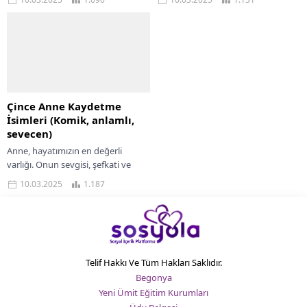
göstermek isteriz. Peki, telefon
güzel yollarından biri de, telefon
rehberimizde annemizi nasıl
rehberimizde onları özel...
kaydettiğimiz...
Çince Anne Kaydetme
İsimleri (Komik, anlamlı,
sevecen)
Anne, hayatımızın en değerli
varlığı. Onun sevgisi, şefkati ve
fedakarlığı hiçbir şeyle ölçülemez.
10.03.2025
1.187
Peki, annenizi telefon rehberinize
kaydederken ona ne...
Telif Hakkı Ve Tüm Hakları Saklıdır.
Begonya
Yeni Ümit Eğitim Kurumları