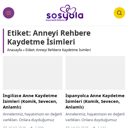
Etiket:
Anneyi Rehbere
Kaydetme İsimleri
Anasayfa
»
Etiket: Anneyi Rehbere Kaydetme İsimleri
İngilizce Anne Kaydetme
İspanyolca Anne Kaydetme
İsimleri (Komik, Sevecen,
İsimleri (Komik, Sevecen,
Anlamlı)
Anlamlı)
Annelerimiz, hayatımızın en değerli
Annelerimiz, hayatımızın en değerli
varlıkları. Onlara duyduğumuz
varlıkları. Onlara duyduğumuz
sevgiyi ve minnettarlığı her fırsatta
sevgiyi ve minneti göstermenin en
10.03.2025
1.090
10.03.2025
1.131